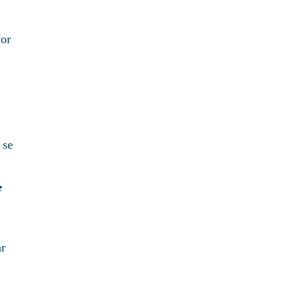
Por
 se
e
ar