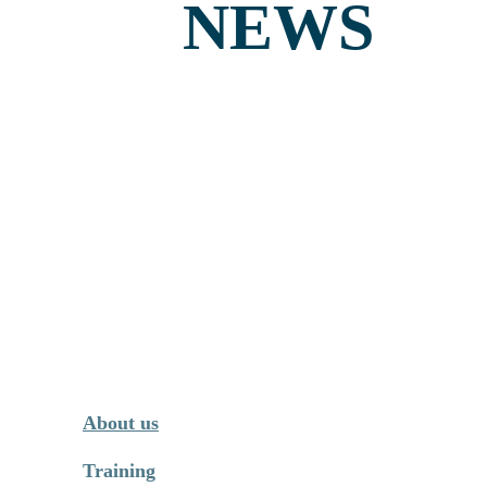
NEWS
GO TO BLOG
About us
Training