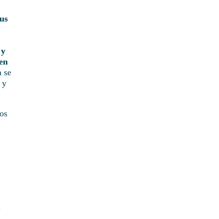
sus
 y
nen
a se
 y
mos
l