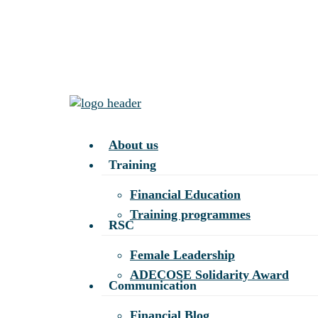
Skip
to
main
content
Menu
About us
Training
Financial Education
Training programmes
RSC
Female Leadership
ADECOSE Solidarity Award
Communication
Financial Blog