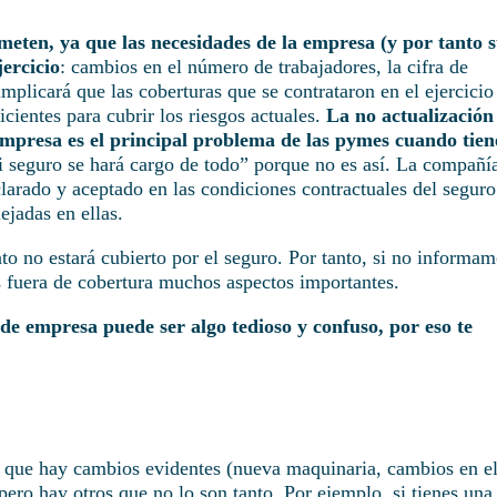
ome
ten, ya que las necesidades de la empresa (y por tanto 
ercicio
: cambios en el número de trabajadores, la cifra de
mplicará que las coberturas que se contrataron en el ejercicio
icientes para cubrir los riesgos actuales.
La no actualización
 empresa es el principal problema de las pymes cuando tie
i seguro se hará cargo de todo” porque no es así. La compañí
clarado y aceptado en las condiciones contractuales del seguro
ejadas en ellas.
ato no estará cubierto por el seguro. Por tanto, si no informa
 fuera de cobertura muchos aspectos importantes.
de empresa puede ser algo tedioso y confuso, por eso te
o que hay cambios evidentes (nueva maquinaria, cambios en e
pero hay otros que no lo son tanto. Por ejemplo, si tienes una