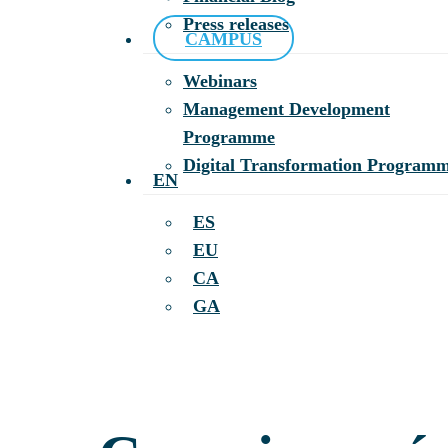
Press releases
CAMPUS
Webinars
Management Development
Programme
Digital Transformation Program
EN
ES
EU
CA
GA