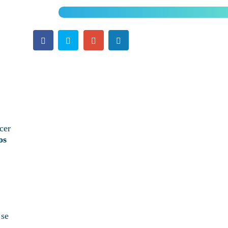
cer
os
 se