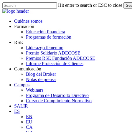
Skip
Hit enter to search or ESC to close
Sea
to
Close
main
Search
content
Menu
Quiénes somos
Formación
Educación financiera
Programas de formación
RSE
Liderazgo femenino
Premio Solidario ADECOSE
Premios RSE Fundación ADECOSE
Informe Protección de Clientes
Comunicación
Blog del Broker
Notas de prensa
Campus
Webinars
Programa de Desarrollo Directivo
Curso de Cumplimiento Normativo
SALIR
ES
EN
EU
CA