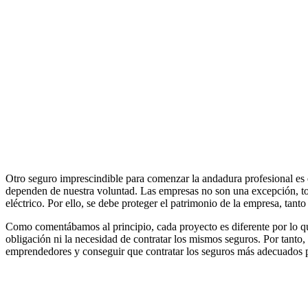
Dentro de este seguro existen numerosas modalidades para empresas, 
RC General
, con diferentes tipos de coberturas como
RC de expl
sufridos durante el desarrollo de la actividad),
Productos y Post-trab
RC Profesional
, que viene a cubrir daños a terceros como consecu
de la empresa (construcción, instaladores, hoteles, talleres, parking, 
RC Medioambiental
, las empresas deben responder de los daños 
de un seguro cada vez más importante dado el incremento de reclamaci
Otro seguro imprescindible para comenzar la andadura profesional es
dependen de nuestra voluntad. Las empresas no son una excepción, to
Seguro para Administradores y Directivos (D&O)
, se trata de
eléctrico. Por ello, se debe proteger el patrimonio de la empresa, tant
actos durante el ejercicio de su cargo.
Como comentábamos al principio, cada proyecto es diferente por lo que
obligación ni la necesidad de contratar los mismos seguros. Por tanto
emprendedores y conseguir que contratar los seguros más adecuados p