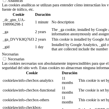
Analíticas
Las cookies analíticas se utilizan para entender cómo interactúan los v
fuente de tráfico, etc.
Cookie
Duración
_dc_gtm_UA-
1 minute
No description
198996298-1
The _ga cookie, installed by Google An
_ga
2 years
information anonymously and assigns
_ga_DVVK8Q76J3
2 years
This cookie is installed by Google An
Installed by Google Analytics, _gid c
_gid
1 day
that are collected include the number 
Necesarias
Necesarias
Las cookies necesarias son absolutamente imprescindibles para que el s
seguridad del sitio web. Estas cookies no almacenan ninguna informa
Cookie
Duración
11
cookielawinfo-checbox-analytics
This cookie is set 
months
11
cookielawinfo-checbox-functional
The cookie is set b
months
11
cookielawinfo-checbox-others
This cookie is set 
months
cookielawinfo-checkbox-