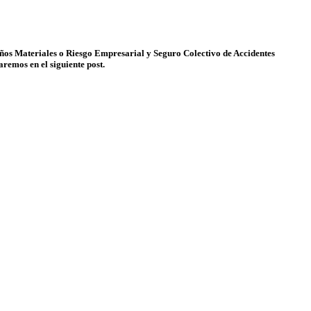
ños Materiales o Riesgo Empresarial y Seguro Colectivo de Accidentes
aremos en el siguiente post.
emos asegurar a las personas que forman parte de la entidad: la
dentes. Este seguro es importante ya que con él asegurarás la
istintos grados, de los trabajadores de la empresa, además de proteger