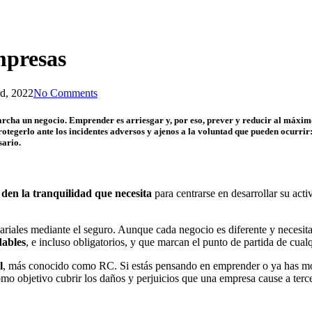
mpresas
d, 2022
No Comments
cha un negocio. Emprender es arriesgar y, por eso, prever y reducir al máximo 
rotegerlo ante los incidentes adversos y ajenos a la voluntad que pueden ocurrir:
sario.
 den la tranquilidad que necesita
para centrarse en desarrollar su acti
ariales mediante el seguro. Aunque cada negocio es diferente y necesit
ables
, e incluso obligatorios, y que marcan el punto de partida de cualq
l
, más conocido como RC. Si estás pensando en emprender o ya has mont
o objetivo cubrir los daños y perjuicios que una empresa cause a tercer