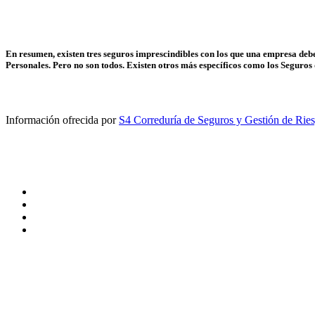
En resumen, existen tres seguros imprescindibles con los que una empresa debe
Personales
. Pero no son todos. Existen otros más específicos como los Seguros 
Por último, el tercer seguro que debes conocer es el
Seguro Colectivo
plantilla de empleados. Con este seguro todos los empleados estarán pr
estabilidad económica y tranquilidad de los empleados y sus familiares.
su integridad corporal mediante asistencia sanitaria.
Información ofrecida por
S4 Correduría de Seguros y Gestión de Rie