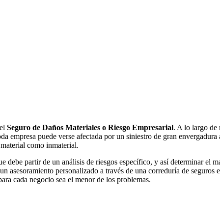
entre las que destacamos:
otación
(daños a terceros causados por el desarrollo de su actividad),
R
ajos
(daños causados involuntariamente a terceros por los productos o tr
encia de errores u omisiones durante el ejercicio de su profesión, como
alimentación…).
que causen en determinados recursos naturales, devolviendo los mismos, 
ones registradas en los últimos años.
 el
Seguro de Daños Materiales o Riesgo Empresarial
. A lo largo de
da empresa puede verse afectada por un siniestro de gran envergadura
 una póliza específica que protege el patrimonio personal de los directi
o material como inmaterial.
 debe partir de un análisis de riesgos específico, y así determinar el 
, un asesoramiento personalizado a través de una correduría de seguros 
ara cada negocio sea el menor de los problemas.