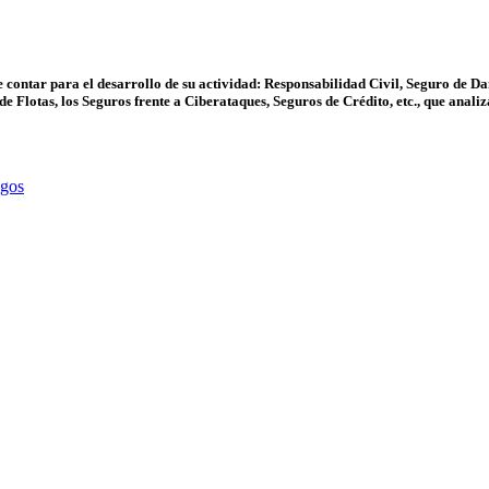
 contar para el desarrollo de su actividad:
Responsabilidad Civil, Seguro de Da
de Flotas, los Seguros frente a Ciberataques, Seguros de Crédito, etc., que analiz
 de Accidentes Personales
. Además del patrimonio de la empresa, deb
otegidos frente a las consecuencias derivadas de cualquier tipo de acci
 Va dirigido a cubrir el riesgo de fallecimiento o la invalidez, en sus d
sgos