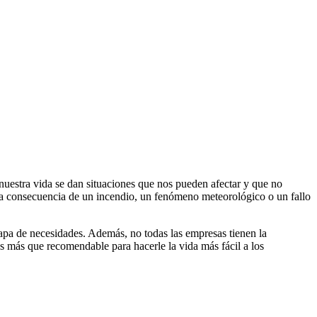
C Patronal
(RC que pueda derivarse de los accidentes de trabajo
abajos entregados), y otras específicas dependiendo de la actividad
 por ejemplo médicos, ingenieros, arquitectos, abogados, etc. Se trata
en caso de ser posible, a su situación inicial.
 nuestra vida se dan situaciones que nos pueden afectar y que no
 a consecuencia de un incendio, un fenómeno meteorológico o un fallo
vos y administradores de empresas frente a reclamaciones derivadas de
mapa de necesidades. Además, no todas las empresas tienen la
es más que recomendable para hacerle la vida más fácil a los