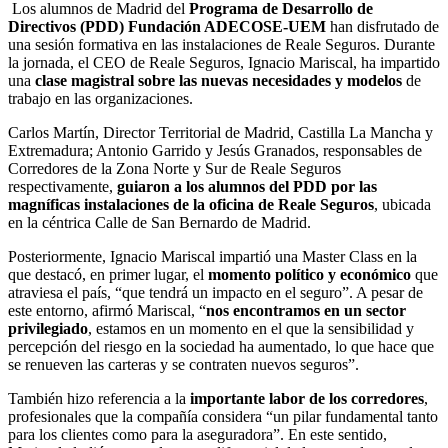
Los alumnos de Madrid del
Programa de Desarrollo de
Directivos (PDD) Fundación ADECOSE-UEM
han disfrutado de
una sesión formativa en las instalaciones de Reale Seguros. Durante
la jornada, el CEO de Reale Seguros, Ignacio Mariscal, ha impartido
una
clase magistral sobre las nuevas necesidades y modelos
de
trabajo en las organizaciones.
Carlos Martín, Director Territorial de Madrid, Castilla La Mancha y
Extremadura; Antonio Garrido y Jesús Granados, responsables de
Corredores de la Zona Norte y Sur de Reale Seguros
respectivamente,
guiaron a los alumnos del PDD por las
magníficas instalaciones de la oficina de Reale Seguros
, ubicada
en la céntrica Calle de San Bernardo de Madrid.
Posteriormente, Ignacio Mariscal impartió una Master Class en la
que destacó, en primer lugar, el
momento político y económico
que
atraviesa el país, “que tendrá un impacto en el seguro”. A pesar de
este entorno, afirmó Mariscal, “
nos encontramos en un sector
privilegiado
, estamos en un momento en el que la sensibilidad y
percepción del riesgo en la sociedad ha aumentado, lo que hace que
se renueven las carteras y se contraten nuevos seguros”.
También hizo referencia a la
importante labor de los corredores
,
profesionales que la compañía considera “un pilar fundamental tanto
para los clientes como para la aseguradora”. En este sentido,