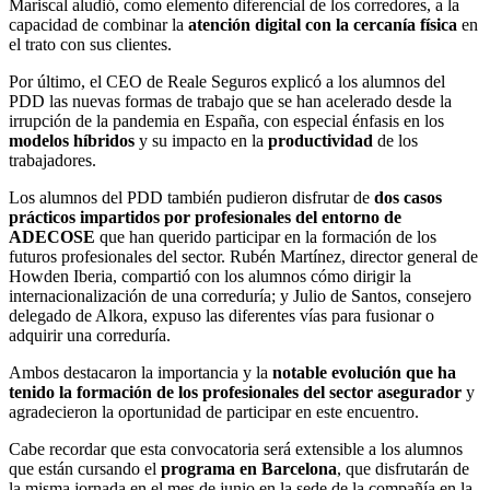
Mariscal aludió, como elemento diferencial de los corredores, a la
capacidad de combinar la
atención digital con la cercanía física
en
el trato con sus clientes.
Por último, el CEO de Reale Seguros explicó a los alumnos del
PDD las nuevas formas de trabajo que se han acelerado desde la
irrupción de la pandemia en España, con especial énfasis en los
modelos híbridos
y su impacto en la
productividad
de los
trabajadores.
Los alumnos del PDD también pudieron disfrutar de
dos casos
prácticos impartidos por profesionales del entorno de
ADECOSE
que han querido participar en la formación de los
futuros profesionales del sector. Rubén Martínez, director general de
Howden Iberia, compartió con los alumnos cómo dirigir la
internacionalización de una correduría; y Julio de Santos, consejero
delegado de Alkora, expuso las diferentes vías para fusionar o
adquirir una correduría.
Ambos destacaron la importancia y la
notable evolución que ha
tenido la formación de los profesionales del sector asegurador
y
agradecieron la oportunidad de participar en este encuentro.
Cabe recordar que esta convocatoria será extensible a los alumnos
que están cursando el
programa en Barcelona
, que disfrutarán de
la misma jornada en el mes de junio en la sede de la compañía en la