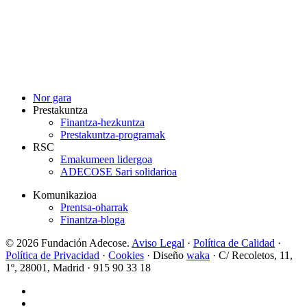
BLOGERA JOAN
Nor gara
Prestakuntza
Finantza-hezkuntza
Prestakuntza-programak
RSC
Emakumeen lidergoa
ADECOSE Sari solidarioa
Komunikazioa
Prentsa-oharrak
Finantza-bloga
© 2026 Fundación Adecose.
Aviso Legal
·
Política de Calidad
·
Política de Privacidad
·
Cookies
· Diseño
waka
· C/ Recoletos, 11,
1º, 28001, Madrid · 915 90 33 18
twitter
linkedin