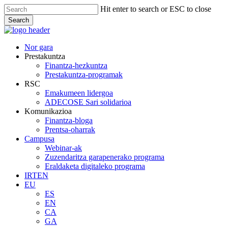
Skip
Hit enter to search or ESC to close
to
Search
main
Close
content
Search
Menu
Nor gara
Prestakuntza
Finantza-hezkuntza
Prestakuntza-programak
RSC
Emakumeen lidergoa
ADECOSE Sari solidarioa
Komunikazioa
Finantza-bloga
Prentsa-oharrak
Campusa
Webinar-ak
Zuzendaritza garapenerako programa
Eraldaketa digitaleko programa
IRTEN
EU
ES
EN
CA
GA