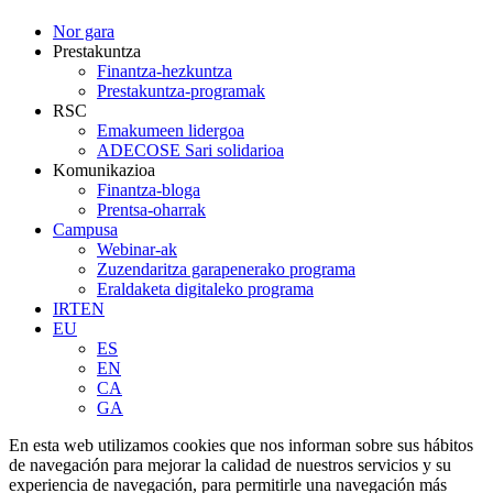
Close
Nor gara
Menu
Prestakuntza
Finantza-hezkuntza
Prestakuntza-programak
RSC
Emakumeen lidergoa
ADECOSE Sari solidarioa
Komunikazioa
Finantza-bloga
Prentsa-oharrak
Campusa
Webinar-ak
Zuzendaritza garapenerako programa
Eraldaketa digitaleko programa
IRTEN
EU
ES
EN
CA
GA
En esta web utilizamos cookies que nos informan sobre sus hábitos
de navegación para mejorar la calidad de nuestros servicios y su
experiencia de navegación, para permitirle una navegación más