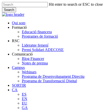
Skip
Hit enter to search or ESC to close
to
Search
main
Close
content
Search
Menu
Qui som
Formació
Educació financera
Programes de formació
RSC
Lideratge femení
Premi Solidari ADECOSE
Comunicació
Blog Financer
Notes de premsa
Campus
Webinars
Programa de Desenvolupament Directiu
Programa de Transformació Digital
SORTIR
CA
ES
EN
EU
GA