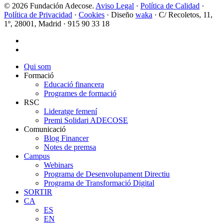
© 2026 Fundación Adecose.
Aviso Legal
·
Política de Calidad
·
Política de Privacidad
·
Cookies
· Diseño
waka
· C/ Recoletos, 11,
1º, 28001, Madrid · 915 90 33 18
twitter
linkedin
Close
Qui som
Menu
Formació
Educació financera
Programes de formació
RSC
Lideratge femení
Premi Solidari ADECOSE
Comunicació
Blog Financer
Notes de premsa
Campus
Webinars
Programa de Desenvolupament Directiu
Programa de Transformació Digital
SORTIR
CA
ES
EN