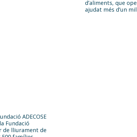
d’aliments, que ope
ajudat més d’un mili
 Fundació ADECOSE
 la Fundació
r de lliurament de
.500 famílies.