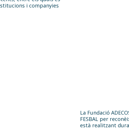
stitucions i companyies
Federac
de Banc
La Fundació ADECOSE
d’Alime
FESBAL per reconèix
està realitzant dur