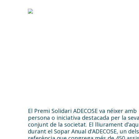
Skip
to
main
content
Premi Solidar
ADECOSE
El Premi Solidari ADECOSE va néixer amb l
persona o iniciativa destacada per la sev
conjunt de la societat. El lliurament d’aq
durant el Sopar Anual d’ADECOSE, un del
referència que congrega més de 450 assis