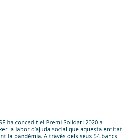
ió Espanyola
s
 ha concedit el Premi Solidari 2020 a
nts (FESBAL)
er la labor d’ajuda social que aquesta entitat
ant la pandèmia. A través dels seus 54 bancs