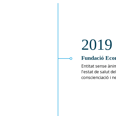
darreres edicions:
2019
Fundació Ec
Entitat sense ànim
l'estat de salut d
conscienciació i n