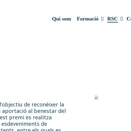
Formació
RSC
C
Qui som
i
’objectiu de reconèixer la
a aportació al benestar del
uest premi es realitza
s esdeveniments de
tents, entre els quals es