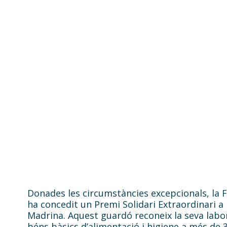
Donades les circumstàncies excepcionals, la
Fundació Madrina
ha concedit un Premi Solidari Extraordinari a
Madrina. Aquest guardó reconeix la seva labo
béns bàsics d’alimentació i higiene a més de 3