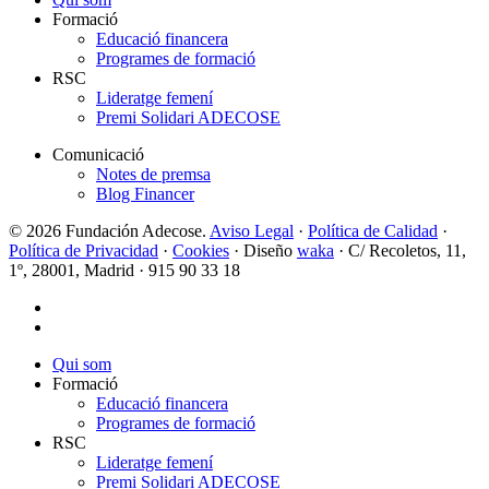
Formació
Educació financera
Programes de formació
RSC
Lideratge femení
Premi Solidari ADECOSE
Comunicació
Notes de premsa
Blog Financer
© 2026 Fundación Adecose.
Aviso Legal
·
Política de Calidad
·
Política de Privacidad
·
Cookies
· Diseño
waka
· C/ Recoletos, 11,
1º, 28001, Madrid · 915 90 33 18
twitter
linkedin
Close
Qui som
Menu
Formació
Educació financera
Programes de formació
RSC
Lideratge femení
Premi Solidari ADECOSE