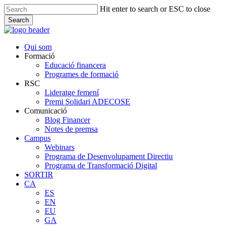
Skip
Hit enter to search or ESC to close
to
Search
main
Close
content
Search
Menu
Qui som
Formació
Educació financera
Programes de formació
RSC
Lideratge femení
Premi Solidari ADECOSE
Comunicació
Blog Financer
Notes de premsa
Campus
Webinars
Programa de Desenvolupament Directiu
Programa de Transformació Digital
SORTIR
CA
ES
EN
EU
GA