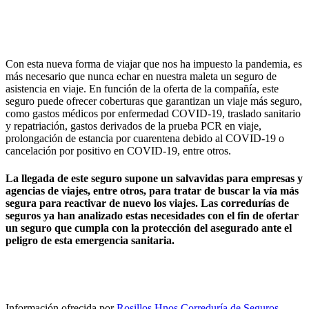
¿Por qué contratar un seguro de asistencia en viaje en tiempos
Con esta nueva forma de viajar que nos ha impuesto la pandemia, es
de Covid-19?
más necesario que nunca echar en nuestra maleta un seguro de
asistencia en viaje. En función de la oferta de la compañía, este
seguro puede ofrecer coberturas que garantizan un viaje más seguro,
como gastos médicos por enfermedad COVID-19, traslado sanitario
y repatriación, gastos derivados de la prueba PCR en viaje,
prolongación de estancia por cuarentena debido al COVID-19 o
cancelación por positivo en COVID-19, entre otros.
La llegada de este seguro supone un salvavidas para empresas y
agencias de viajes, entre otros, para tratar de buscar la vía más
segura para reactivar de nuevo los viajes. Las corredurías de
seguros ya han analizado estas necesidades con el fin de ofertar
un seguro que cumpla con la protección del asegurado ante el
peligro de esta emergencia sanitaria.
Información ofrecida por
Rosillos Hnos Correduría de Seguros