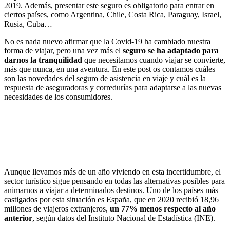
2019. Además, presentar este seguro es obligatorio para entrar en
ciertos países, como Argentina, Chile, Costa Rica, Paraguay, Israel,
Rusia, Cuba…
No es nada nuevo afirmar que la Covid-19 ha cambiado nuestra
forma de viajar, pero una vez más el
seguro se ha adaptado para
darnos la tranquilidad
que necesitamos cuando viajar se convierte,
más que nunca, en una aventura. En este post os contamos cuáles
son las novedades del seguro de asistencia en viaje y cuál es la
respuesta de aseguradoras y corredurías para adaptarse a las nuevas
necesidades de los consumidores.
Viajar en tiempos de Covid-19 con la tranquilidad de tener un
Aunque llevamos más de un año viviendo en esta incertidumbre, el
seguro de viajes
sector turístico sigue pensando en todas las alternativas posibles para
animarnos a viajar a determinados destinos. Uno de los países más
castigados por esta situación es España, que en 2020 recibió 18,96
millones de viajeros extranjeros,
un 77% menos respecto al año
anterior
, según datos del Instituto Nacional de Estadística (INE).