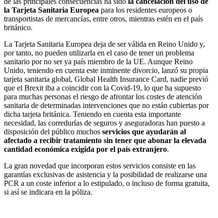
de las principales consecuencias ha sido
la cancelación del uso de
la Tarjeta Sanitaria Europea
para los residentes europeos o
transportistas de mercancías, entre otros, mientras estén en el país
británico.
La Tarjeta Sanitaria Europea deja de ser válida en Reino Unido y,
por tanto, no pueden utilizarla en el caso de tener un problema
sanitario por no ser ya país miembro de la UE. Aunque Reino
Unido, teniendo en cuenta este inminente divorcio, lanzó su propia
tarjeta sanitaria global, Global Health Insurance Card, nadie previó
que el Brexit iba a coincidir con la Covid-19, lo que ha supuesto
para muchas personas el riesgo de afrontar los costes de atención
sanitaria de determinadas intervenciones que no están cubiertas por
dicha tarjeta británica. Teniendo en cuenta esta importante
necesidad, las corredurías de seguros y aseguradoras han puesto a
disposición del público muchos
servicios que ayudarán al
afectado a recibir tratamiento sin tener que abonar la elevada
cantidad económica exigida por el país extranjero
.
La gran novedad que incorporan estos servicios consiste en las
garantías exclusivas de asistencia y la posibilidad de realizarse una
PCR a un coste inferior a lo estipulado, o incluso de forma gratuita,
si así se indicara en la póliza.