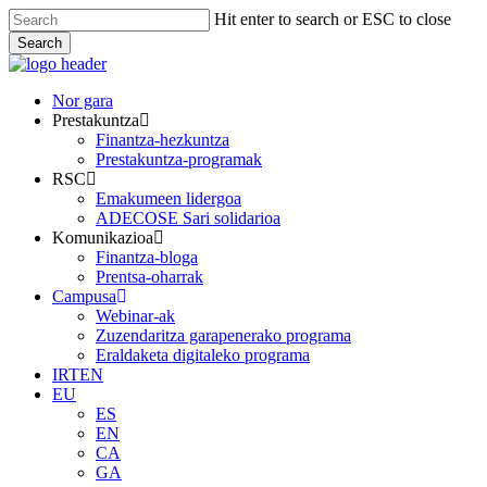
Skip
Hit enter to search or ESC to close
to
Search
main
Close
content
Search
Menu
Nor gara
Prestakuntza
Finantza-hezkuntza
Prestakuntza-programak
RSC
Emakumeen lidergoa
ADECOSE Sari solidarioa
Komunikazioa
Finantza-bloga
Prentsa-oharrak
Campusa
Webinar-ak
Zuzendaritza garapenerako programa
Eraldaketa digitaleko programa
IRTEN
EU
ES
EN
CA
GA