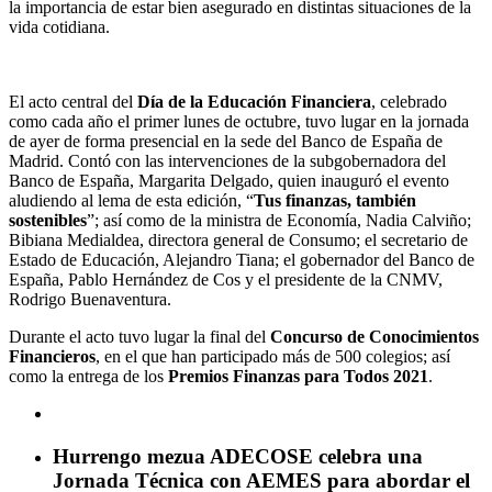
la importancia de estar bien asegurado en distintas situaciones de la
vida cotidiana.
El acto central del
Día de la Educación Financiera
, celebrado
Celebración del acto central del
Día de la Educación Financiera
como cada año el primer lunes de octubre, tuvo lugar en la jornada
de ayer de forma presencial en la sede del Banco de España de
Madrid. Contó con las intervenciones de la subgobernadora del
Banco de España, Margarita Delgado, quien inauguró el evento
aludiendo al lema de esta edición, “
Tus finanzas, también
sostenibles
”; así como de la ministra de Economía, Nadia Calviño;
Bibiana Medialdea, directora general de Consumo; el secretario de
Estado de Educación, Alejandro Tiana; el gobernador del Banco de
España, Pablo Hernández de Cos y el presidente de la CNMV,
Rodrigo Buenaventura.
Durante el acto tuvo lugar la final del
Concurso de Conocimientos
Financieros
, en el que han participado más de 500 colegios; así
como la entrega de los
Premios Finanzas para Todos 2021
.
Hurrengo mezua
ADECOSE celebra una
Jornada Técnica con AEMES para abordar el