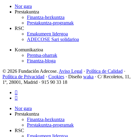
Nor gara
Prestakuntza
Finantza-hezkuntza
Prestakuntza-programak
RSC
Emakumeen lidergoa
ADECOSE Sari solidarioa
Komunikazioa
Prentsa-oharrak
Finantza-bloga
© 2026 Fundación Adecose.
Aviso Legal
·
Política de Calidad
·
Política de Privacidad
·
Cookies
· Diseño
waka
· C/ Recoletos, 11,
1º, 28001, Madrid · 915 90 33 18
twitter
linkedin
Close
Nor gara
Menu
Prestakuntza
Finantza-hezkuntza
Prestakuntza-programak
RSC
Emakumeen lidergoa