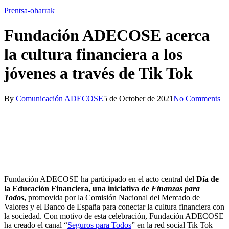
Prentsa-oharrak
Fundación ADECOSE acerca
la cultura financiera a los
jóvenes a través de Tik Tok
By
Comunicación ADECOSE
5 de October de 2021
No Comments
Fundación ADECOSE ha participado en el acto central del
Día de
la Educación Financiera, una iniciativa de
Finanzas para
Dentro del Plan de Educación Financiera, Fundación
Fundación ADECOSE ha asistido al acto central del Día de la
Todos
,
promovida por la Comisión Nacional del Mercado de
ADECOSE se estrena en la red social Tik Tok con el objetivo de
Educación Financiera celebrado en el Banco de España.
Valores y el Banco de España para conectar la cultura financiera con
difundir contenido sobre finanzas y seguros entre jóvenes y
la sociedad. Con motivo de esta celebración, Fundación ADECOSE
adolescentes
.
ha creado el canal “
Seguros para Todos
” en la red social Tik Tok