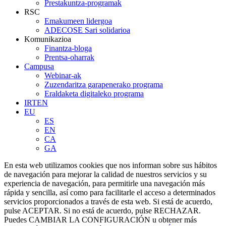
Prestakuntza-programak
RSC
Emakumeen lidergoa
ADECOSE Sari solidarioa
Komunikazioa
Finantza-bloga
Prentsa-oharrak
Campusa
Webinar-ak
Zuzendaritza garapenerako programa
Eraldaketa digitaleko programa
IRTEN
EU
ES
EN
CA
GA
En esta web utilizamos cookies que nos informan sobre sus hábitos
de navegación para mejorar la calidad de nuestros servicios y su
experiencia de navegación, para permitirle una navegación más
rápida y sencilla, así como para facilitarle el acceso a determinados
servicios proporcionados a través de esta web. Si está de acuerdo,
pulse ACEPTAR. Si no está de acuerdo, pulse RECHAZAR.
Puedes
CAMBIAR LA CONFIGURACIÓN
u obtener más