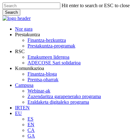
Skip
Hit enter to search or ESC to close
to
Search
main
Close
content
Search
Menu
Nor gara
Prestakuntza
Finantza-hezkuntza
Prestakuntza-programak
RSC
Emakumeen lidergoa
ADECOSE Sari solidarioa
Komunikazioa
Finantza-bloga
Prentsa-oharrak
Campusa
Webinar-ak
Zuzendaritza garapenerako programa
Eraldaketa digitaleko programa
IRTEN
EU
ES
EN
CA
GA