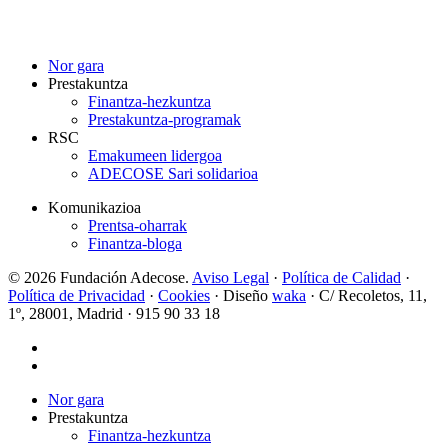
Nor gara
Prestakuntza
Finantza-hezkuntza
Prestakuntza-programak
RSC
Emakumeen lidergoa
ADECOSE Sari solidarioa
Komunikazioa
Prentsa-oharrak
Finantza-bloga
© 2026 Fundación Adecose.
Aviso Legal
·
Política de Calidad
·
Política de Privacidad
·
Cookies
· Diseño
waka
· C/ Recoletos, 11,
1º, 28001, Madrid · 915 90 33 18
twitter
linkedin
Close
Nor gara
Menu
Prestakuntza
Finantza-hezkuntza