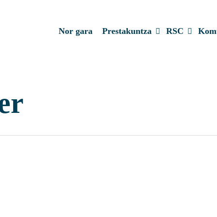
Prestakuntza
RSC
Komu
Nor gara
er
l, nueve de cada diez españole