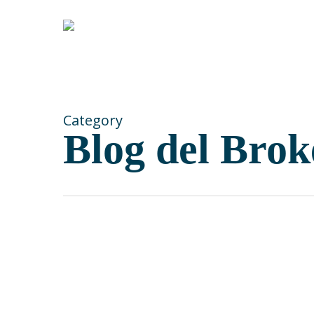
Skip
to
main
content
Category
Blog del Brok
JUL
22
Según Intermundia