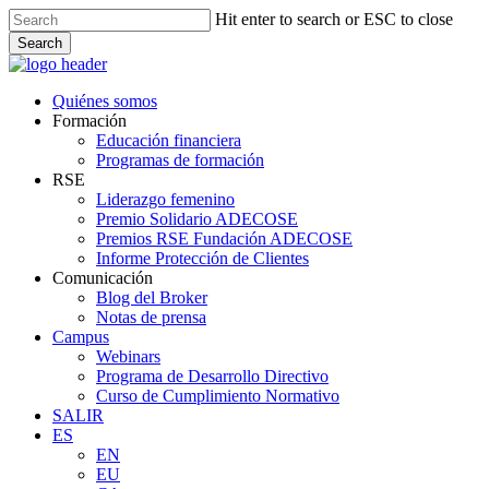
Skip
Hit enter to search or ESC to close
to
Search
main
Close
content
Search
Menu
Quiénes somos
Formación
Educación financiera
Programas de formación
RSE
Liderazgo femenino
Premio Solidario ADECOSE
Premios RSE Fundación ADECOSE
Informe Protección de Clientes
Comunicación
Blog del Broker
Notas de prensa
Campus
Webinars
Programa de Desarrollo Directivo
Curso de Cumplimiento Normativo
SALIR
ES
EN
EU