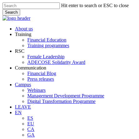
Skip
Hit enter to search or ESC to close
to
Search
main
Close
content
Search
Menu
About us
Training
Financial Education
Training programmes
RSC
Female Leadership
ADECOSE Solidarity Award
Communication
Financial Blog
Press releases
Campus
Webinars
Management Development Programme
Digital Transformation Programme
LEAVE
EN
ES
EU
CA
GA