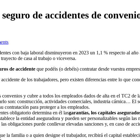
l seguro de accidentes de convenio
ents
identes con baja laboral disminuyeron en 2023 un 1,1 % respecto al año a
trayecto de casa al trabajo o viceversa.
uros de accidente
que podéis (o debéis) contratar desde vuestra empres
 accidente de los trabajadores, pero existen diferencias entre lo que 
 convenios y cubre a todos los empleados dados de alta en el TC2 de l
rlo son: construcción, actividades comerciales, industria cárnica… El 
su contratación para proteger a los empleados.
tes obligatorio determina en él las
garantías, los capitales asegurado
 establece la entidad aseguradora y pueden ser personalizables según las
las obligaciones puede conllevar elevadas sanciones y, en caso de acci
ue la familia o a quien designe el trabajador, recibirá el capital establec