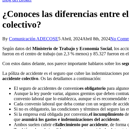
¿Conoces las diferencias entre e
colectivo?
By
Comunicación ADECOSE
5 Abril, 2024
Abril 8th, 2024
No Comm
Según datos del
Ministerio de Trabajo y Economía Social
, los acc
fueron en el centro de trabajo (un 2,3 % menos) y 85.327 fueron en el 
Con estos datos delante, nos parece importante hablaros sobre los
seg
La póliza de accidente es el seguro que cubre las indemnizaciones por
accidente colectivo
. Os las detallamos a continuación:
El seguro de accidentes de convenio
es obligatorio
para algunos
Aunque la ley puede variar, algunos gremios que deben contrata
convenio laboral que lo establezca, aunque sí es recomendable 
Cada convenio laboral que deba contar con un seguro de acciden
Si no es obligatorio, las condiciones y términos del seguro las
Si la empresa está obligada por convenio,
el incumplimiento
de 
que
asumirá los gastos e indemnizaciones del accidente
.
Ambos suelen cubrir el
fallecimiento por accidente
, de forma q