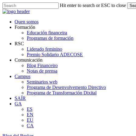
Skip
Hit enter to search or ESC to close
Sea
to
Close
main
Search
content
Menu
Quen somos
Formación
Educación financeira
Programas de formación
RSC
Liderado feminino
Premio Solidario ADECOSE
Comunicación
Blog Financeiro
Notas de prensa
Campus
Seminarios web
Programa de Desenvolvemento Directivo
Programa de Transformación Dixital
SAÍR
GA
ES
EN
EU
CA
Blog del Broker