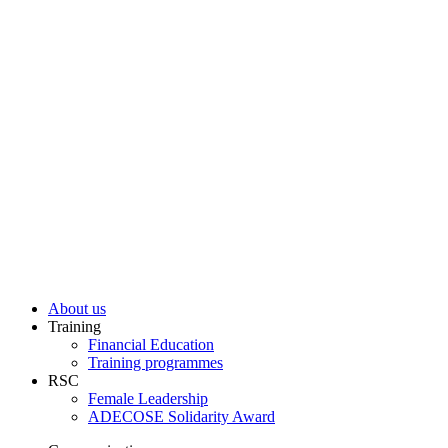
SEE MORE
NEWS
GO TO BLOG
About us
Training
Financial Education
Training programmes
RSC
Female Leadership
ADECOSE Solidarity Award