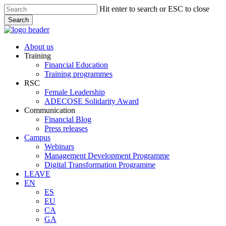
Skip
Hit enter to search or ESC to close
to
Search
main
Close
content
Search
Menu
About us
Training
Financial Education
Training programmes
RSC
Female Leadership
ADECOSE Solidarity Award
Communication
Financial Blog
Press releases
Campus
Webinars
Management Development Programme
Digital Transformation Programme
LEAVE
EN
ES
EU
CA
GA