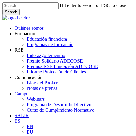
Skip
Hit enter to search or ESC to close
to
Search
main
Close
content
Search
Menu
Quiénes somos
Formación
Educación financiera
Programas de formación
RSE
Liderazgo femenino
Premio Solidario ADECOSE
Premios RSE Fundación ADECOSE
Informe Protección de Clientes
Comunicación
Blog del Broker
Notas de prensa
Campus
Webinars
Programa de Desarrollo Directivo
Curso de Cumplimiento Normativo
SALIR
ES
EN
EU